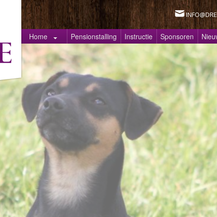
INFO@DRE
Home
Pensionstalling
Instructie
Sponsoren
Nieu