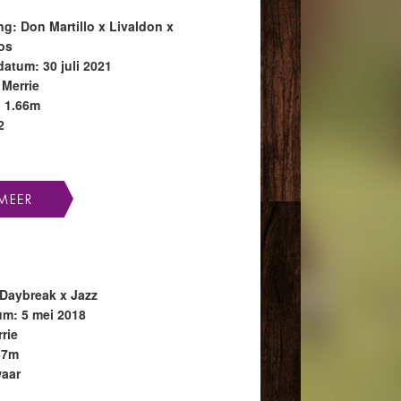
g: Don Martillo x Livaldon x
os
atum: 30 juli 2021
 Merrie
: 1.66m
2
Daybreak x Jazz
m: 5 mei 2018
rie
67m
waar