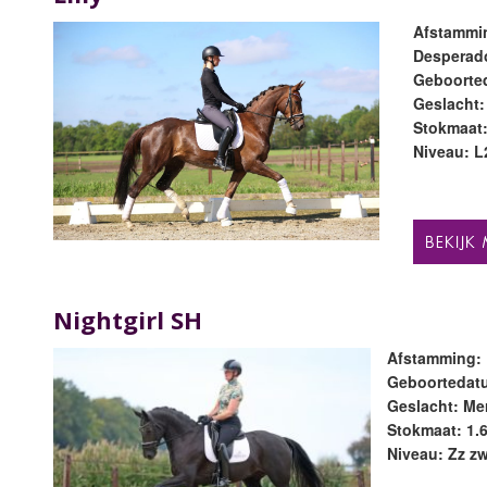
Afstammin
Desperad
Geboorted
Geslacht:
Stokmaat
Niveau: L
Nightgirl SH
Afstamming: 
Geboortedatu
Geslacht: Mer
Stokmaat: 1.
Niveau: Zz z