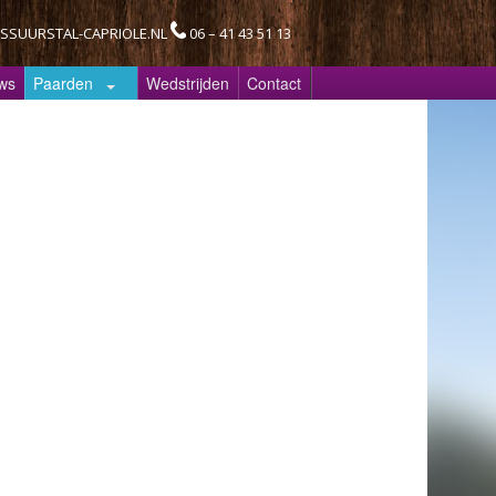
SSUURSTAL-CAPRIOLE.NL
06 – 41 43 51 13
ws
Paarden
Wedstrijden
Contact