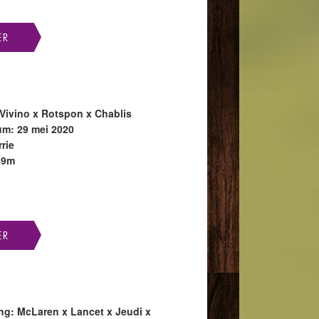
Vivino x Rotspon x Chablis
m: 29 mei 2020
rie
69m
g: McLaren x Lancet x Jeudi x