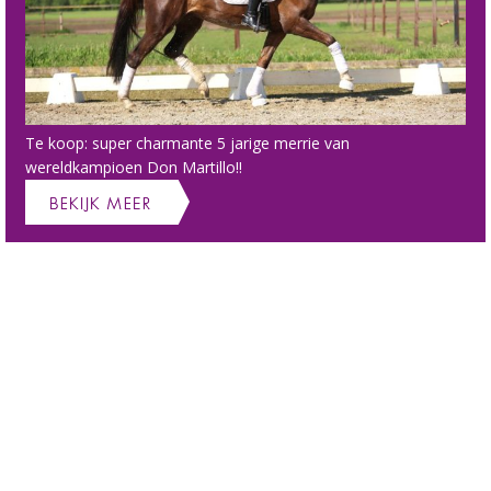
Te koop: super charmante 5 jarige merrie van
wereldkampioen Don Martillo!!