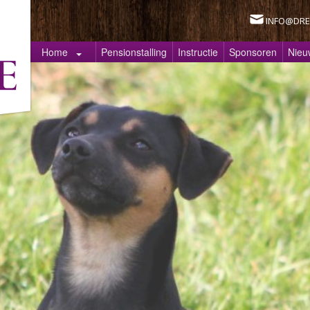
INFO@DRE
Home
Pensionstalling
Instructie
Sponsoren
Nieu