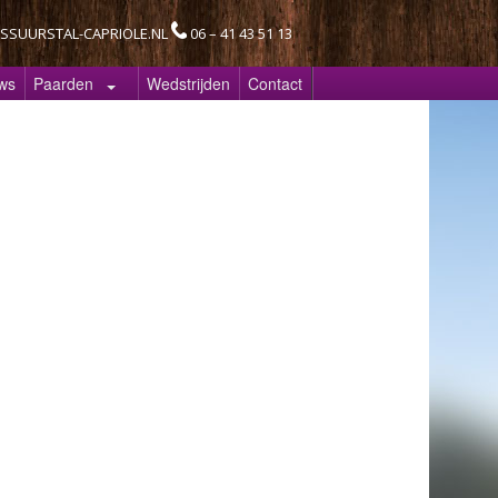
SSUURSTAL-CAPRIOLE.NL
06 – 41 43 51 13
ws
Paarden
Wedstrijden
Contact