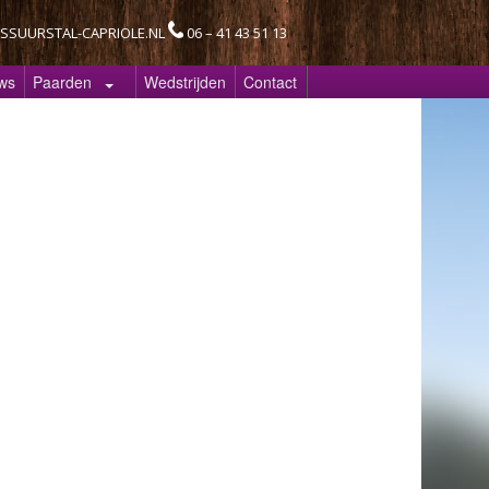
SSUURSTAL-CAPRIOLE.NL
06 – 41 43 51 13
ws
Paarden
Wedstrijden
Contact