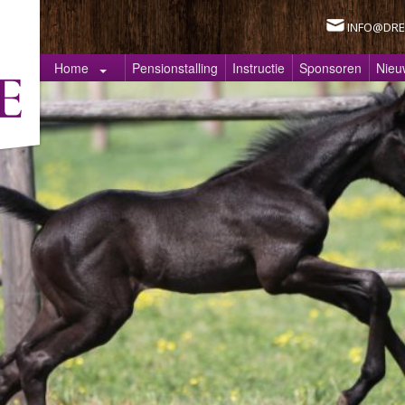
INFO@DRE
Home
Pensionstalling
Instructie
Sponsoren
Nieu