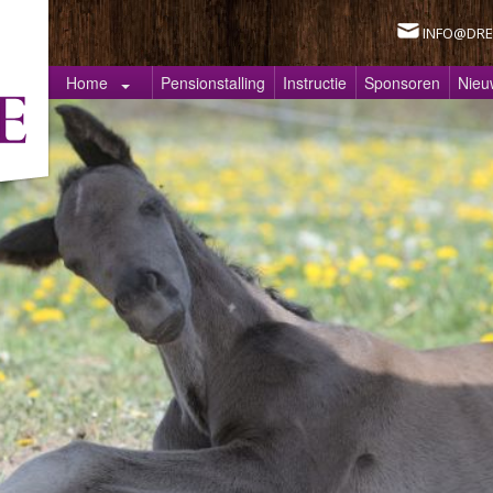
INFO@DRE
Home
Pensionstalling
Instructie
Sponsoren
Nieu