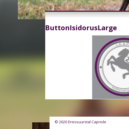
ButtonIsidorusLarge
© 2020 Dressuurstal Capriole