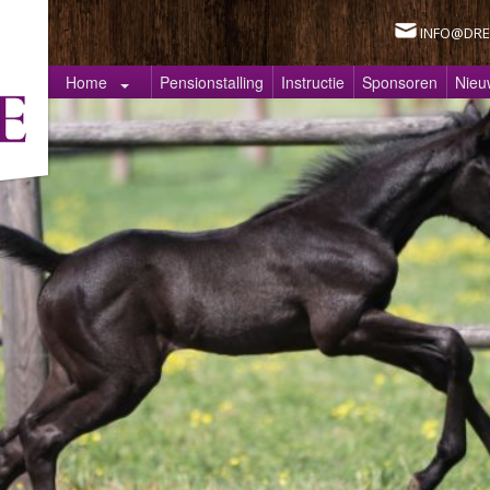
INFO@DRE
Home
Pensionstalling
Instructie
Sponsoren
Nieu