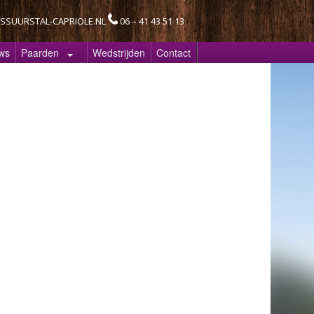
SSUURSTAL-CAPRIOLE.NL
06 – 41 43 51 13
ws
Paarden
Wedstrijden
Contact