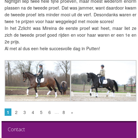
Nightgirl liep twee hele fijne proeven, maar moest wederom enorm
plassen na de tweede proef. Dat was jammer, want daardoor kwam
de tweede proef iets minder mooi uit de verf. Desondanks waren er
twee 1e prijzen voor haar weggelegd met mooie scores!
In het Zzlicht was Mireina de eerste proef wat heet, maar liet ze
zich de tweede proef goed rijden en voor haar waren er een 1e en
2e prijs.
Al met al dus een hele succesvolle dag in Putten!
…
1
2
3
4
5
6
8
»
Contact