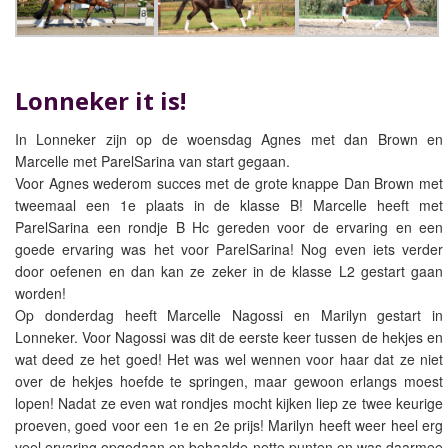
Lonneker it is!
In Lonneker zijn op de woensdag Agnes met dan Brown en
Marcelle met ParelSarina van start gegaan.
Voor Agnes wederom succes met de grote knappe Dan Brown met
tweemaal een 1e plaats in de klasse B! Marcelle heeft met
ParelSarina een rondje B Hc gereden voor de ervaring en een
goede ervaring was het voor ParelSarina! Nog even iets verder
door oefenen en dan kan ze zeker in de klasse L2 gestart gaan
worden!
Op donderdag heeft Marcelle Nagossi en Marilyn gestart in
Lonneker. Voor Nagossi was dit de eerste keer tussen de hekjes en
wat deed ze het goed! Het was wel wennen voor haar dat ze niet
over de hekjes hoefde te springen, maar gewoon erlangs moest
lopen! Nadat ze even wat rondjes mocht kijken liep ze twee keurige
proeven, goed voor een 1e en 2e prijs! Marilyn heeft weer heel erg
veel ervaring opgedaan en behaalde nette punten en was daarmee