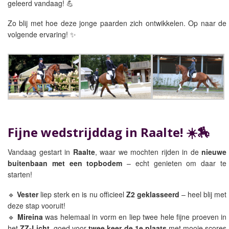
geleerd vandaag! 💪
Zo blij met hoe deze jonge paarden zich ontwikkelen. Op naar de
volgende ervaring! ✨
Fijne wedstrijddag in Raalte! ☀️🏇
Vandaag gestart in
Raalte
, waar we mochten rijden in de
nieuwe
buitenbaan met een topbodem
– echt genieten om daar te
starten!
🔹
Vester
liep sterk en is nu officieel
Z2 geklasseerd
– heel blij met
deze stap vooruit!
🔹
Mireina
was helemaal in vorm en liep twee hele fijne proeven in
het
ZZ-Licht
, goed voor
twee keer de 1e plaats
met mooie scores