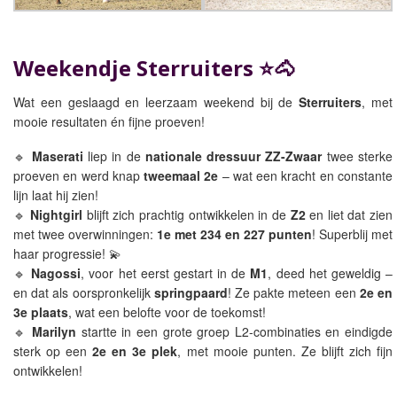
Weekendje Sterruiters ⭐🐴
Wat een geslaagd en leerzaam weekend bij de
Sterruiters
, met
mooie resultaten én fijne proeven!
🔹
Maserati
liep in de
nationale dressuur ZZ-Zwaar
twee sterke
proeven en werd knap
tweemaal 2e
– wat een kracht en constante
lijn laat hij zien!
🔹
Nightgirl
blijft zich prachtig ontwikkelen in de
Z2
en liet dat zien
met twee overwinningen:
1e met 234 en 227 punten
! Superblij met
haar progressie! 💫
🔹
Nagossi
, voor het eerst gestart in de
M1
, deed het geweldig –
en dat als oorspronkelijk
springpaard
! Ze pakte meteen een
2e en
3e plaats
, wat een belofte voor de toekomst!
🔹
Marilyn
startte in een grote groep L2-combinaties en eindigde
sterk op een
2e en 3e plek
, met mooie punten. Ze blijft zich fijn
ontwikkelen!