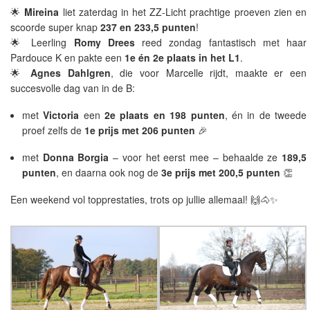
🌟
Mireina
liet zaterdag in het ZZ-Licht prachtige proeven zien en
scoorde super knap
237 en 233,5 punten
!
🌟 Leerling
Romy Drees
reed zondag fantastisch met haar
Pardouce K en pakte een
1e én 2e plaats in het L1
.
🌟
Agnes Dahlgren
, die voor Marcelle rijdt, maakte er een
succesvolle dag van in de B:
met
Victoria
een
2e plaats en 198 punten
, én in de tweede
proef zelfs de
1e prijs met 206 punten
🎉
met
Donna Borgia
– voor het eerst mee – behaalde ze
189,5
punten
, en daarna ook nog de
3e prijs met 200,5 punten
👏
Een weekend vol topprestaties, trots op jullie allemaal! 🙌🐴✨