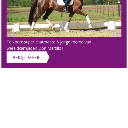
Te koop: super charmante 5 jarige merrie van
wereldkampioen Don Martillo!!