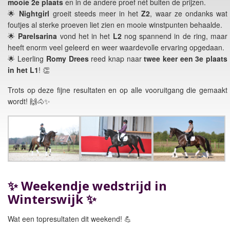
mooie 2e plaats
en in de andere proef nét buiten de prijzen.
🌟
Nightgirl
groeit steeds meer in het
Z2
, waar ze ondanks wat
foutjes al sterke proeven liet zien en mooie winstpunten behaalde.
🌟
Parelsarina
vond het in het
L2
nog spannend in de ring, maar
heeft enorm veel geleerd en weer waardevolle ervaring opgedaan.
🌟 Leerling
Romy Drees
reed knap naar
twee keer een 3e plaats
in het L1
! 👏
Trots op deze fijne resultaten en op alle vooruitgang die gemaakt
wordt! 🙌🐴✨
✨ Weekendje wedstrijd in
Winterswijk ✨
Wat een topresultaten dit weekend! 💪