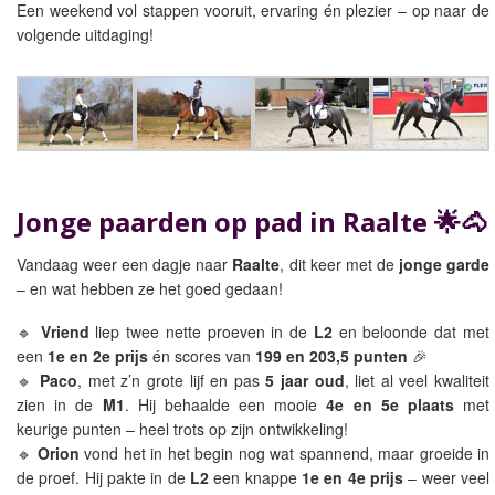
Een weekend vol stappen vooruit, ervaring én plezier – op naar de
volgende uitdaging!
Jonge paarden op pad in Raalte 🌟🐴
Vandaag weer een dagje naar
Raalte
, dit keer met de
jonge garde
– en wat hebben ze het goed gedaan!
🔹
Vriend
liep twee nette proeven in de
L2
en beloonde dat met
een
1e en 2e prijs
én scores van
199 en 203,5 punten
🎉
🔹
Paco
, met z’n grote lijf en pas
5 jaar oud
, liet al veel kwaliteit
zien in de
M1
. Hij behaalde een mooie
4e en 5e plaats
met
keurige punten – heel trots op zijn ontwikkeling!
🔹
Orion
vond het in het begin nog wat spannend, maar groeide in
de proef. Hij pakte in de
L2
een knappe
1e en 4e prijs
– weer veel