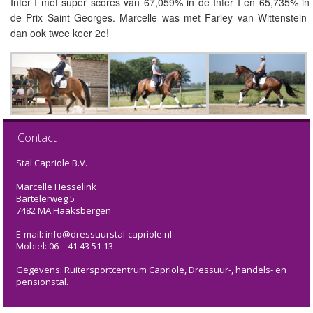
Inter I met super scores van 67,059% in de Inter I en 65,735% in
de Prix Saint Georges. Marcelle was met Farley van Wittenstein
dan ook twee keer 2e!
Contact
Stal Capriole B.V.
Marcelle Hesselink
Bartelerweg 5
7482 MA Haaksbergen
E-mail: info@dressuurstal-capriole.nl
Mobiel: 06 – 41 43 51 13
Gegevens: Ruitersportcentrum Capriole, Dressuur-, handels- en
pensionstal.