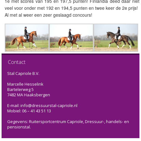
1e met scores van 195 en 197,5 punten! Finlandia deed daar niet
veel voor onder met 192 en 194,5 punten en twee keer de 2e prijs!
Al met al weer een zeer geslaagd concours!
Contact
Stal Capriole B.V.
Marcelle Hesselink
Bartelerweg 5
7482 MA Haaksbergen
E-mail: info@dressuurstal-capriole.nl
Mobiel: 06 – 41 43 51 13
Gegevens: Ruitersportcentrum Capriole, Dressuur-, handels- en
pensionstal.