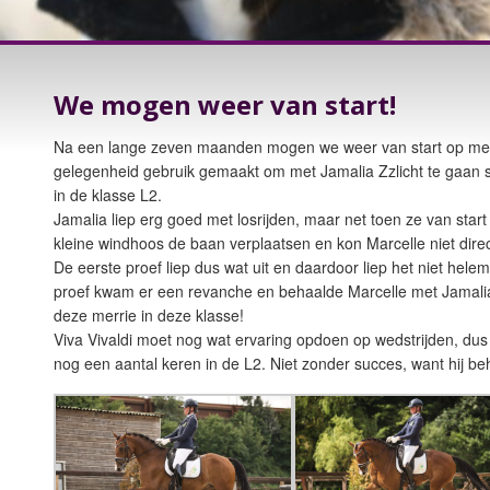
We mogen weer van start!
Na een lange zeven maanden mogen we weer van start op me
gelegenheid gebruik gemaakt om met Jamalia Zzlicht te gaan st
in de klasse L2.
Jamalia liep erg goed met losrijden, maar net toen ze van star
kleine windhoos de baan verplaatsen en kon Marcelle niet direc
De eerste proef liep dus wat uit en daardoor liep het niet hele
proef kwam er een revanche en behaalde Marcelle met Jamalia
deze merrie in deze klasse!
Viva Vivaldi moet nog wat ervaring opdoen op wedstrijden, d
nog een aantal keren in de L2. Niet zonder succes, want hij be