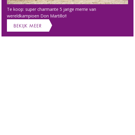
Te koop: super charmante 5 jarige merrie van
wereldkampioen Don Martillo!!