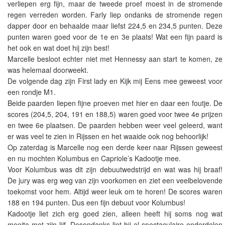
verliepen erg fijn, maar de tweede proef moest in de stromende
regen verreden worden. Farly liep ondanks de stromende regen
dapper door en behaalde maar liefst 224,5 en 234,5 punten. Deze
punten waren goed voor de 1e en 3e plaats! Wat een fijn paard is
het ook en wat doet hij zijn best!
Marcelle besloot echter niet met Hennessy aan start te komen, ze
was helemaal doorweekt.
De volgende dag zijn First lady en Kijk mij Eens mee geweest voor
een rondje M1.
Beide paarden liepen fijne proeven met hier en daar een foutje. De
scores (204,5, 204, 191 en 188,5) waren goed voor twee 4e prijzen
en twee 6e plaatsen. De paarden hebben weer veel geleerd, want
er was veel te zien in Rijssen en het waaide ook nog behoorlijk!
Op zaterdag is Marcelle nog een derde keer naar Rijssen geweest
en nu mochten Kolumbus en Capriole’s Kadootje mee.
Voor Kolumbus was dit zijn debuutwedstrijd en wat was hij braaf!
De jury was erg weg van zijn voorkomen en ziet een veelbelovende
toekomst voor hem. Altijd weer leuk om te horen! De scores waren
188 en 194 punten. Dus een fijn debuut voor Kolumbus!
Kadootje liet zich erg goed zien, alleen heeft hij soms nog wat
moeite met zijn lijf. Desondanks liet hij al spectaculaire onderdelen