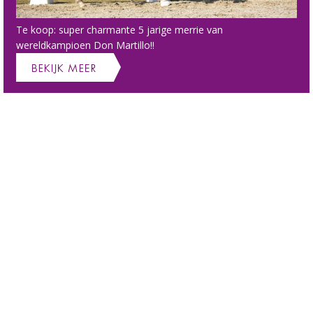
Te koop: super charmante 5 jarige merrie van
wereldkampioen Don Martillo!!